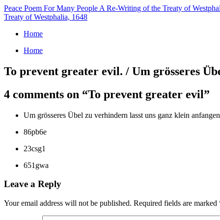
Peace Poem For Many People
A Re-Writing of the Treaty of Westpha
Treaty of Westphalia, 1648
Home
Home
To prevent greater evil. / Um grösseres Üb
4 comments on “
To prevent greater evil
”
Um grösseres Übel zu verhindern lasst uns ganz klein anfangen
86pb6e
23csg1
651gwa
Leave a Reply
Your email address will not be published.
Required fields are marked