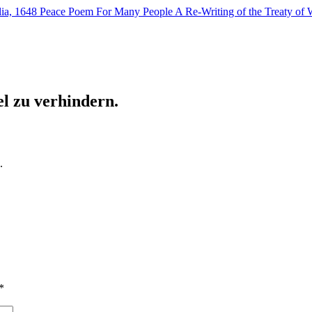
lia, 1648
Peace Poem For Many People
A Re-Writing of the Treaty of 
el zu verhindern.
.
*