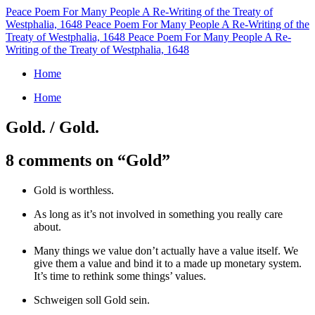
Peace Poem For Many People
A Re-Writing of the Treaty of
Westphalia, 1648
Peace Poem For Many People
A Re-Writing of the
Treaty of Westphalia, 1648
Peace Poem For Many People
A Re-
Writing of the Treaty of Westphalia, 1648
Home
Home
Gold. / Gold.
8 comments on “
Gold
”
Gold is worthless.
As long as it’s not involved in something you really care
about.
Many things we value don’t actually have a value itself. We
give them a value and bind it to a made up monetary system.
It’s time to rethink some things’ values.
Schweigen soll Gold sein.