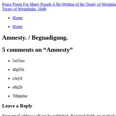
Peace Poem For Many People
A Re-Writing of the Treaty of Westpha
Treaty of Westphalia, 1648
Home
Home
Amnesty. / Begnadigung.
5 comments on “
Amnesty
”
5x03zn
46pf5h
s3ej3f
e8ij2b
Tilføjelse
Leave a Reply
Your email address will not be published.
Required fields are marked