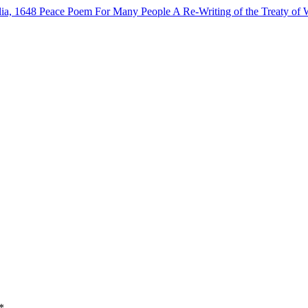
lia, 1648
Peace Poem For Many People
A Re-Writing of the Treaty of 
*