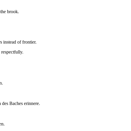
 the brook.
s instead of frontier.
respectfully.
n.
n des Baches erinnere.
en.